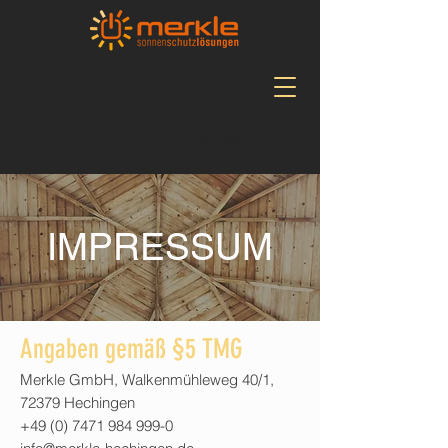
TEL.:
+49 (0) 7471 984 999-0
IMPRESSUM
Angaben gemäß §5 TMG
Merkle GmbH, Walkenmühleweg 40/1,
72379 Hechingen
+49 (0) 7471 984 999-0